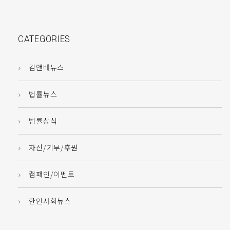
CATEGORIES
김앤배뉴스
법률뉴스
법률상식
자선/기부/후원
캠패인/이벤트
한인사회뉴스