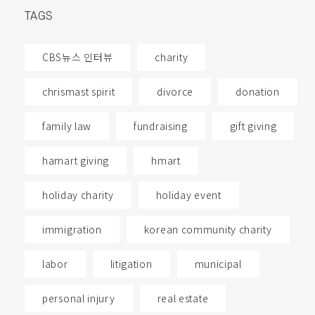
TAGS
CBS뉴스 인터뷰
charity
chrismast spirit
divorce
donation
family law
fundraising
gift giving
hamart giving
hmart
holiday charity
holiday event
immigration
korean community charity
labor
litigation
municipal
personal injury
real estate