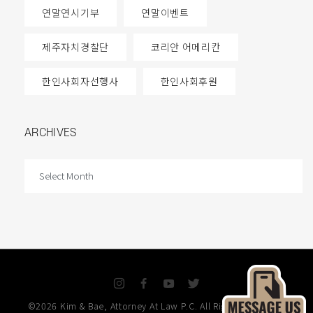
연말연시기부
연말이벤트
제주자치경찰단
코리안 어메리칸
한인사회자선행사
한인사회후원
ARCHIVES
ARCHIVES
I
F
Y
T
n
a
o
w
©2026 Kim & Bae, Attorney At Law P.C. All Rights Reserved.