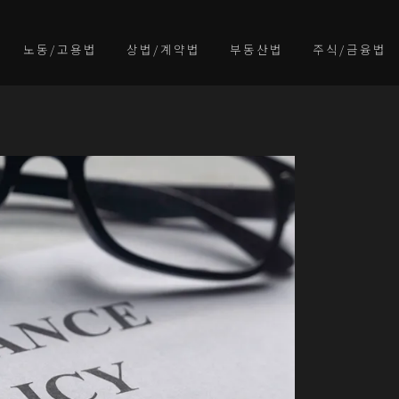
노동/고용법
상법/계약법
부동산법
주식/금융법