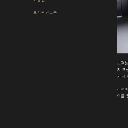
보험관련소송
고객분
지 포
가 제
김앤배
이를 