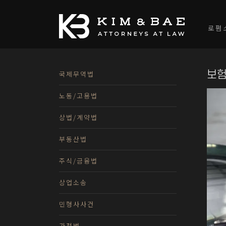
로펌
보
국제무역법
노동/고용법
상법/계약법
부동산법
주식/금융법
상업소송
민형사사건
가정법