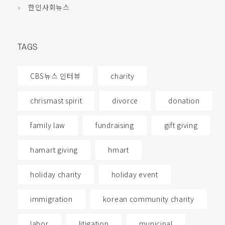
한인사회뉴스
TAGS
CBS뉴스 인터뷰
charity
chrismast spirit
divorce
donation
family law
fundraising
gift giving
hamart giving
hmart
holiday charity
holiday event
immigration
korean community charity
labor
litigation
municipal