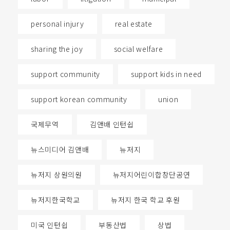
personal injury
real estate
sharing the joy
social welfare
support community
support kids in need
support korean community
union
국제무역
김앤배 인턴쉽
뉴스미디어 김앤배
뉴저지
뉴저지 상원의원
뉴저지어린이합창단공연
뉴저지한국학교
뉴저지 한국 학교 후원
미국 인턴쉽
부동산법
상법