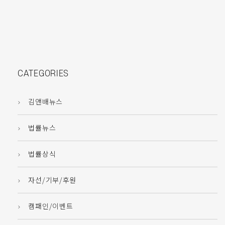
CATEGORIES
김앤배뉴스
법률뉴스
법률상식
자선/기부/후원
캠패인/이벤트