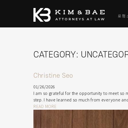
로펌
CATEGORY:
UNCATEGOR
Christine Seo
01/26/2026
I am so grateful for the opportunity to meet so
step. I have learned so much from everyone and
READ MORE