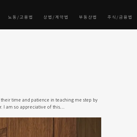
노동/고용법
상법/계약법
부동산법
주식/금융법
their time and patience in teaching me step by
 I am so appreciative of this…