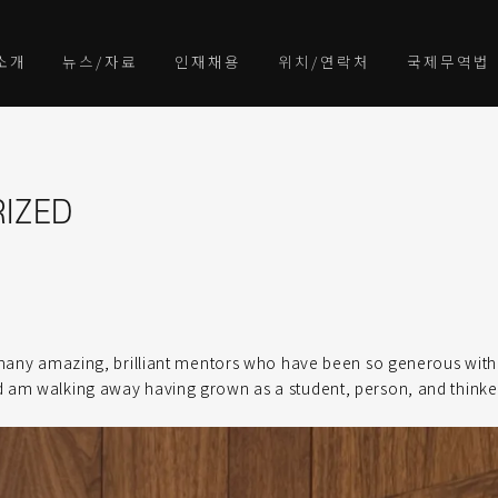
소개
뉴스/자료
인재채용
위치/연락처
국제무역법
IZED
 many amazing, brilliant mentors who have been so generous with 
 am walking away having grown as a student, person, and thinker.