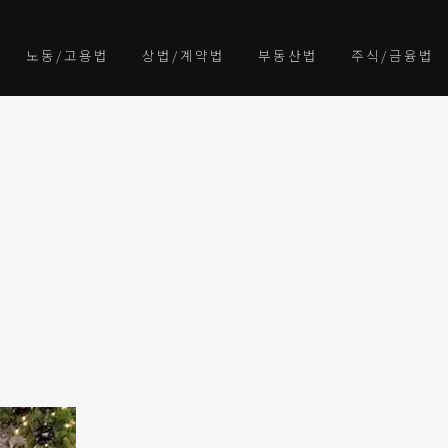
노동/고용법
상법/계약법
부동산법
주식/금융법