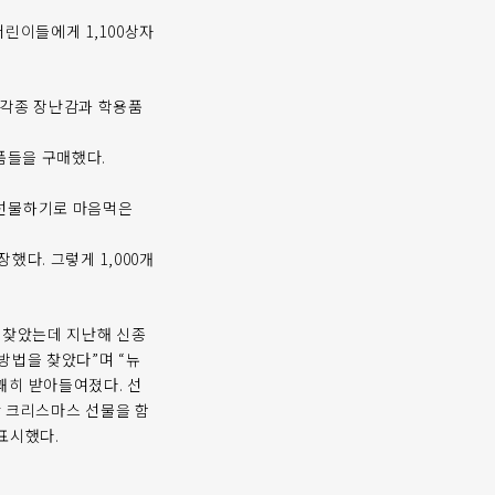
린이들에게 1,100상자
ID)에 각종 장난감과 학용품
품들을 구매했다.
 선물하기로 마음먹은
했다. 그렇게 1,000개
 찾았는데 지난해 신종
방법을 찾았다”며 “뉴
쾌히 받아들여졌다. 선
안 크리스마스 선물을 함
표시했다.