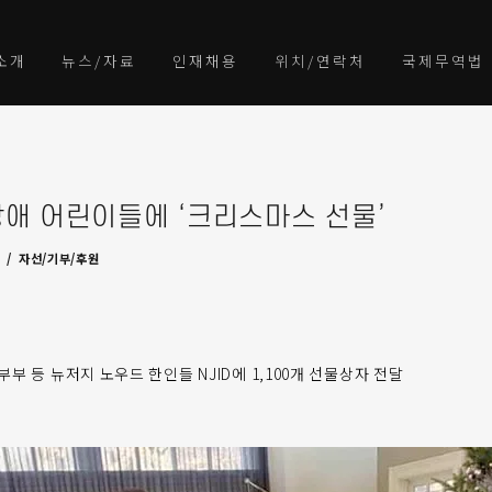
소개
뉴스/자료
인재채용
위치/연락처
국제무역법
장애 어린이들에 ‘크리스마스 선물’
스
자선/기부/후원
부 등 뉴저지 노우드 한인들 NJID에 1,100개 선물상자 전달