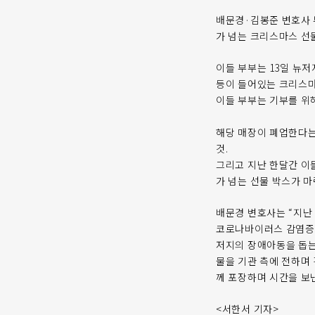
배문경·김봉준 변호사 
가 넘는 크리스마스 선
이들 부부는 13일 뉴저지 장
등이 들어있는 크리스마스
이들 부부는 기부를 위
해당 매장이 폐업한다는
것.
그리고 지난 한달간 이들
가 넘는 선물 박스가 마
배문경 변호사는 “지난
코로나바이러스 감염증(
저지의 장애아동을 돕는
물을 기관 측에 전하며 
께 포장하며 시간을 보
<서한서 기자>