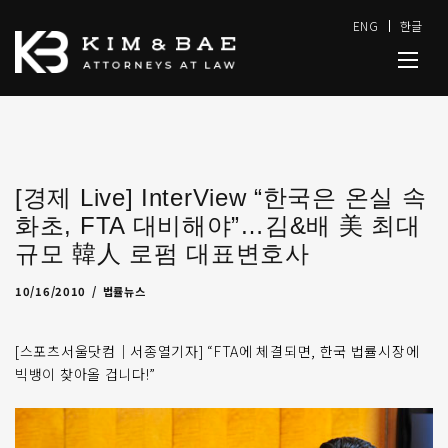
ENG
한글
[경제 Live] InterView “한국은 온실 속
화초, FTA 대비해야”…김&배 美 최대
규모 韓人 로펌 대표변호사
10/21/2010
by
admin
10/16/2010
법률뉴스
[스포츠서울닷컴｜서종열기자] “FTA에 체결되면, 한국 법률시장에
빅뱅이 찾아올 겁니다!”