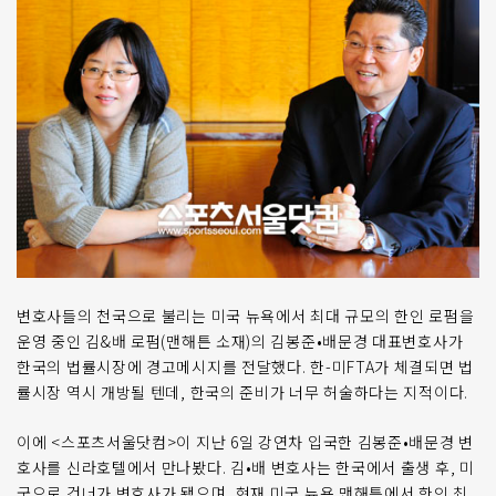
변호사들의 천국으로 불리는 미국 뉴욕에서 최대 규모의 한인 로펌을
운영 중인 김&배 로펌(맨해튼 소재)의 김봉준•배문경 대표변호사가
한국의 법률시장에 경고메시지를 전달했다. 한-미FTA가 체결되면 법
률시장 역시 개방될 텐데, 한국의 준비가 너무 허술하다는 지적이다.
이에 <스포츠서울닷컴>이 지난 6일 강연차 입국한 김봉준•배문경 변
호사를 신라호텔에서 만나봤다. 김•배 변호사는 한국에서 출생 후, 미
국으로 건너가 변호사가 됐으며, 현재 미국 뉴욕 맨해튼에서 한인 최