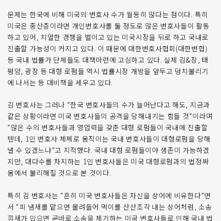
문제는 한국에 비해 미국의 변호사 수가 월등히 많다는 점이다. 특히
미국은 중산층이라면 개인변호사를 둘 정도로 많은 변호사들이 활동
하고 있어, 치열한 경쟁을 벌이고 있는 미국시장을 뒤로 하고 국내로
진출할 가능성이 커지고 있다. 이 때문에 대한변호사협회(대한변협)
등 국내 법률가 단체들도 대책마련에 고심하고 있다. 실제 김&장, 태
평양, 광장 등 대형 로펌들 역시 법률시장 개방을 앞두고 덩치불리기
에 나서는 등 대비책을 세우고 있다.
김 변호사는 그러나 “한국 변호사들의 수가 늘어난다고 해도, 지금과
같은 상황이라면 미국 변호사들의 공격을 당해내기는 힘들 것”이라며
“많은 수의 변호사들과 영업력을 갖춘 대형 로펌들이 국내에 진출할
텐데, 1인 변호사 체제로 움직이는 국내 변호사들이 대형로펌을 당해
낼 수 있겠느냐”고 지적했다. 국내 대형 로펌들이야 생존이 가능하겠
지만, 대다수를 차지하는 1인 변호사들은 미국 대형로펌과의 법정싸
움에서 불리해질 것으로 본 것이다.
특히 김 변호사는 “흔히 미국 변호사들은 자신을 상어에 비유한다”면
서 “피 냄새를 맡으면 몰려들어 먹이를 산산조각 내는 상어처럼, 소송
낌새가 있으면 곧바로 소송을 제기하는 미국 변호사들로 인해 국내 법