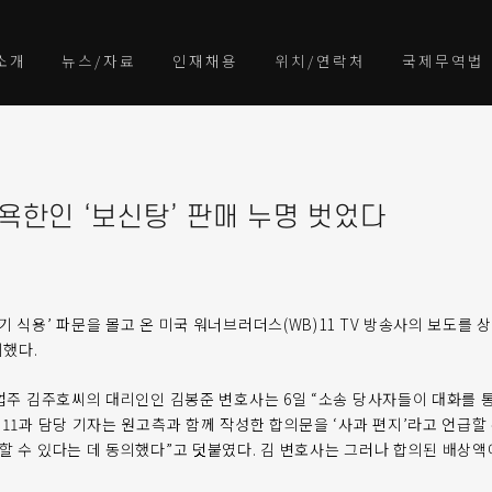
소개
뉴스/자료
인재채용
위치/연락처
국제무역법
욕한인 ‘보신탕’ 판매 누명 벗었다
기 식용’ 파문을 몰고 온 미국 워너브러더스(WB)11 TV 방송사의 보도를 
했다.
 업주 김주호씨의 대리인인 김봉준 변호사는 6일 “소송 당사자들이 대화를 통
 11과 담당 기자는 원고측과 함께 작성한 합의문을 ‘사과 편지’라고 언급할
현할 수 있다는 데 동의했다”고 덧붙였다. 김 변호사는 그러나 합의된 배상