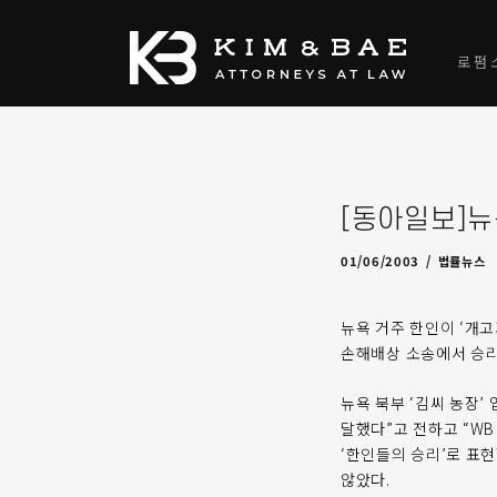
로펌
[동아일보]뉴
09/12/2009
by
admin
01/06/2003
법률뉴스
뉴욕 거주 한인이 ‘개고
손해배상 소송에서 승리
뉴욕 북부 ‘김씨 농장’
달했다”고 전하고 “WB
‘한인들의 승리’로 표
않았다.