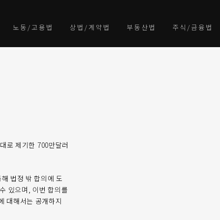
노동/고용법
상법/계약법
부동산법
주식/금융법
상대로 제기한 700만달러
해 법정 밖 합의에 도
 수 있으며, 이번 합의를
액에 대해서는 공개하지