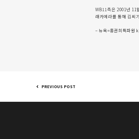
WB11측은 2001년 
래카메라를 통해 김씨가
– 뉴욕=홍권희특파원 ko
PREVIOUS POST