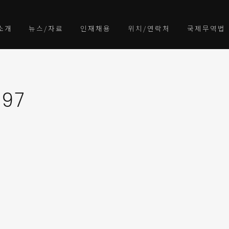
소개
뉴스/자료
인재채용
위치/연락처
국제무역법
197