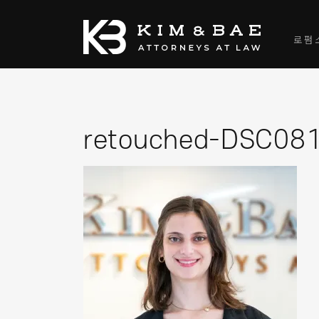
로펌
retouched-DSC08