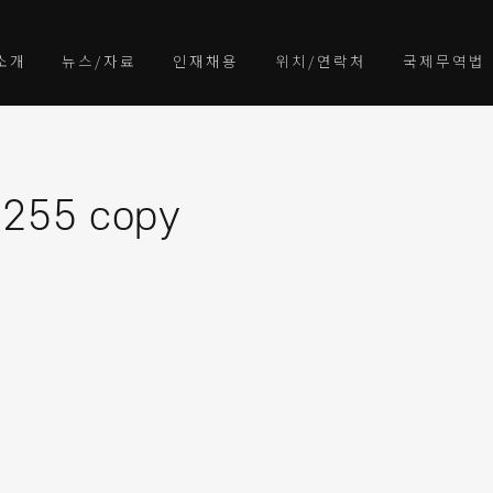
소개
뉴스/자료
인재채용
위치/연락처
국제무역법
255 copy