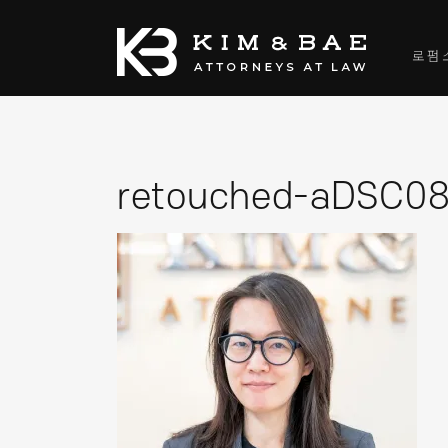
로펌
retouched-aDSC08