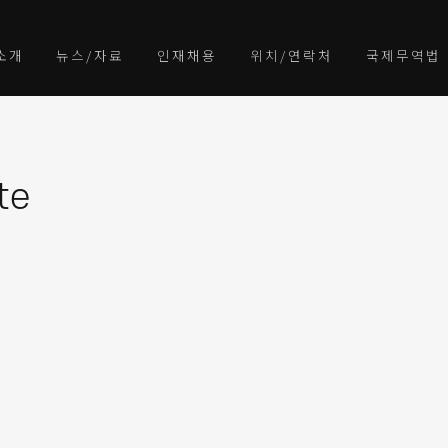
소개
뉴스/자료
인재채용
위치/연락처
국제무역법
te