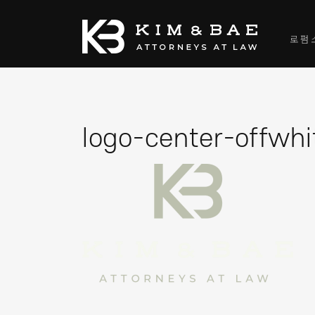
로펌
logo-center-offwhi