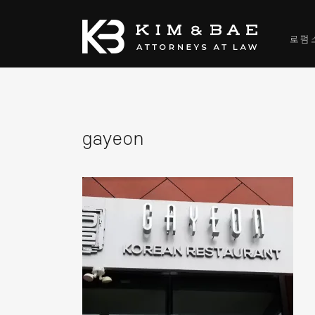
로펌
gayeon