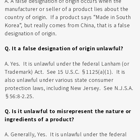
A. A false designation of origin occurs when the
manufacturer or seller of a product lies about the
country of origin.
If a product says “Made in South
Korea”, but really comes from China, that is a false
designation of origin.
Q. It a false designation of origin unlawful?
A. Yes.
It is unlawful under the federal Lanham (or
Trademark) Act.
See 15 U.S.C. §1125(a)(1).
It is
also unlawful under various state consumer
protection laws, including New Jersey.
See N.J.S.A.
§56:8-2.25.
Q. Is it unlawful to misrepresent the nature or
ingredients of a product?
A. Generally, Yes.
It is unlawful under the federal