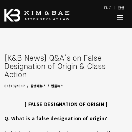
ENG
한글
[K&B News] Q&A’s on False
Designation of Origin & Class
Action
04/06/2017
by
admin
01/13/2017
김앤배뉴스
법률뉴스
[ FALSE DESIGNATION OF ORIGIN ]
Q. What is a false designation of origin?