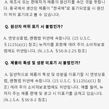
A.
제조사 또는 판매자가 제품의 원산지를 속인 것을 뜻합니
다
.
중국에서 생산된 제품이
“
한국제
”
로 표기되었을 시 원산
지 허위 표기라고 볼 수 있습니다
.
Q.
원산지 허위 표기 시 불법인가
?
A.
연방상표법
,
랜햄법 위반에 속합니다
. (15 U.S.C.
§1125(a)(1)
참조
)
뉴저지를 포함해 여러 주의 소비자보호
법에도 위반됩니다
. (N.J.S.A. §56:8-2.25
참조
)
Q.
제품의 특성 및 성분 미표기 시 불법인가
?
A.
일반적으로 제품의 특성 및 성분을 미표기할 시 연방상표
법
,
랜햄법 위반에 속합니다
. (15 U.S.C. §1125(a)(1)
참
조
)
여러 주의 소비자보호법에도 위반됩니다
.
예를 들어
,
뉴
저지 주는 제품 판매 및 광고 시 미표기를 금하고 있습니다
.
(N.J.S.A. §56:8-2
참조
)