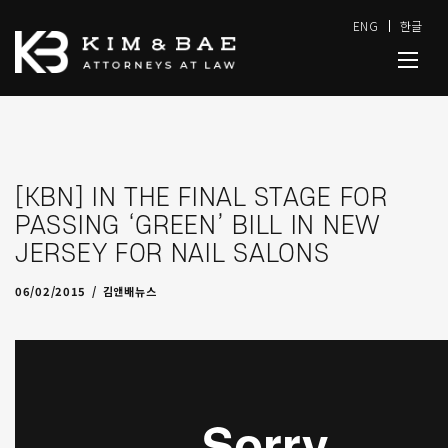
ENG
한글
[KBN] IN THE FINAL STAGE FOR
PASSING ‘GREEN’ BILL IN NEW
JERSEY FOR NAIL SALONS
09/29/2016
by
admin
06/02/2015
김앤배뉴스