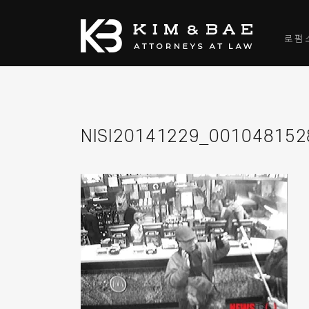
로펌
NISI20141229_00104815