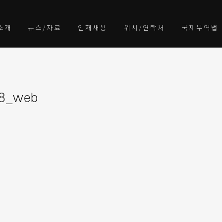
소개
뉴스/자료
인재채용
위치/연락처
국제무역법
28_web