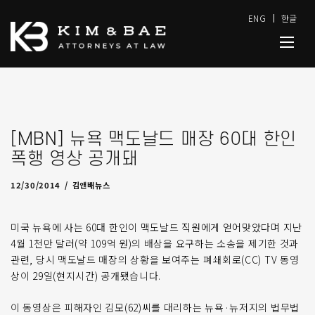
ENG
한글
[MBN] 뉴욕 맥도날드 매장 60대 한인
폭행 영상 공개돼
12/30/2014
by
admin
12/30/2014
김앤배뉴스
미국 뉴욕에 사는 60대 한인이 맥도날드 직원에게 얻어맞았다며 지난
4월 1천만 달러(약 109억 원)의 배상을 요구하는 소송을 제기한 것과
관련, 당시 맥도날드 매장의 상황을 보여주는 폐쇄회로(CC) TV 동영
상이 29일(현지시간) 공개됐습니다.
이 동영상은 피해자인 김모(62)씨를 대리하는 뉴욕·뉴저지의 법무법