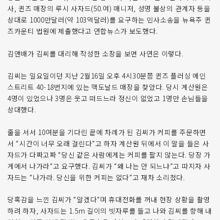
사, 퀸즈 매장의 루시 사자드(50.여) 매니저, 성명 불상의 관계자 등을
상대로 1000만달러(약 103억달러)를 요구하는 민사소송을 뉴욕주 퀸
즈카운티 법원에 제출했다고 연합뉴스가 보도했다.
김앤배가 김씨를 대리해 작성한 소장을 보면 사연은 이렇다.
김씨는 일요일이던 지난 2월16일 오후 4시30분쯤 퀸즈 플러싱 메인
스트리트 40-18번지에 있는 맥도날드 매장을 찾았다. 당시 계산원은
4명이 있었으나 3명은 웃고 떠드느라 정신이 없었고 1명만 손님들을
상대했다.
줄을 서서 10여분을 기다린 끝에 차례가 된 김씨가 커피를 주문하면
서 “시간이 너무 오래 걸린다”고 하자 계산원 뒤에서 이 말을 들은 사
자드가 다짜고짜 “당신 같은 사람에게는 커피를 팔지 않는다. 당장 가
게에서 나가라”고 요구했다. 김씨가 “왜 나는 안 되느냐”고 따지자 사
자드는 “나가라. 당신을 위한 커피는 없다”고 재차 소리쳤다.
당혹감을 느낀 김씨가 “알겠다”며 휴대전화를 꺼내 현장 상황을 촬영
하려 하자, 사자드는 1.5m 길이의 빗자루를 들고 나와 김씨를 향해 내