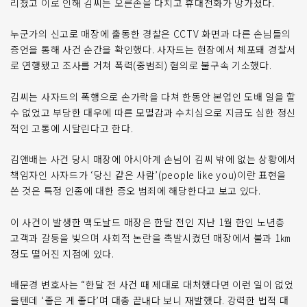
리쳤고 이로 인해 김씨는 오른손을 다치고 휴대전화가 망가졌다.
누군가의 신고로 매장에 출동한 경찰은 CCTV 화면과 다른 손님들의
증언을 통해 사건 순간을 확인했다. 사자드는 현장에서 체포돼 경찰서
로 연행됐고 조사를 거쳐 폭력(중범죄) 혐의로 불구속 기소했다.
김씨는 사자드의 폭행으로 손가락을 다쳐 한동안 본업인 도배 일을 할
수 없었고 부당한 대우에 따른 모멸감과 수치심으로 지금도 심한 정신
적인 고통에 시달린다고 한다.
김앤배는 사건 당시 매장에 아시아계 손님이 김씨 밖에 없는 상황에서
책임자인 사자드가 ‘당신 같은 사람’(people like you)이란 표현을
쓴 것은 특정 인종에 대한 증오 범죄에 해당한다고 보고 있다.
이 사건이 발생한 맥도날드 매장은 한달 전인 지난 1월 한인 노년층
고객과 갈등을 빚으며 사회적 논란을 촉발시켰던 매장에서 불과 1㎞
정도 떨어진 지점에 있다.
배문경 변호사는 “한달 전 사건 때 제대로 대처했다면 이런 일이 없었
을텐데 ‘좋은 게 좋다’며 대충 끝내다 보니 재발했다. 강력한 법적 대