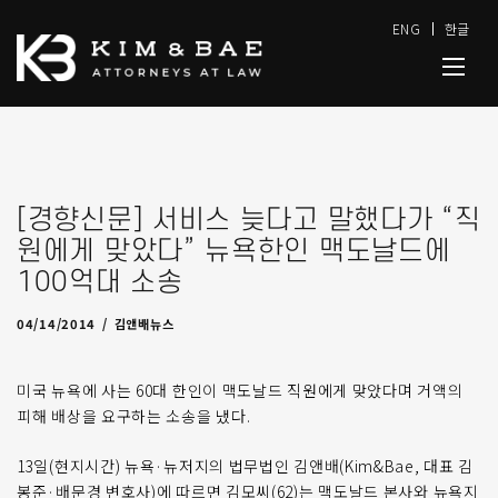
ENG
한글
[경향신문] 서비스 늦다고 말했다가 “직
원에게 맞았다” 뉴욕한인 맥도날드에
100억대 소송
04/14/2014
by
admin
04/14/2014
김앤배뉴스
미국 뉴욕에 사는 60대 한인이 맥도날드 직원에게 맞았다며 거액의
피해 배상을 요구하는 소송을 냈다.
13일(현지시간) 뉴욕·뉴저지의 법무법인 김앤배(Kim&Bae, 대표 김
봉준·배문경 변호사)에 따르면 김모씨(62)는 맥도날드 본사와 뉴욕지