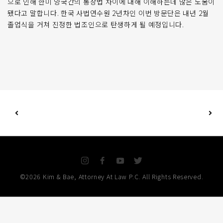
으로 인해 한미 양국간의 통상법 차이에 대해 이해하는데 많은 도움이
됐다고 말합니다. 한국 사법연수원 2년차인 이번 방문단은 내년 2월
졸업식을 거쳐 진정한 법조인으로 탄생하게 될 예정입니다.
I
F
Y
T
n
a
o
w
©2026 Kim & Bae, Attorney At Law P.C. All Rights Reserved.
s
c
u
i
t
e
t
t
a
b
u
t