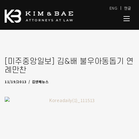
ENG
한글
[미주중앙일보] 김&배 불우아동돕기 연
례만찬
04/10/2014
by
admin
11/19/2013
김앤배뉴스