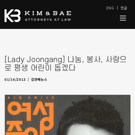
ENG
한글
[Lady Joongang] 나눔, 봉사, 사랑으
로 평생 어린이 돕겠다
01/16/2013
by
admin
01/16/2013
김앤배뉴스