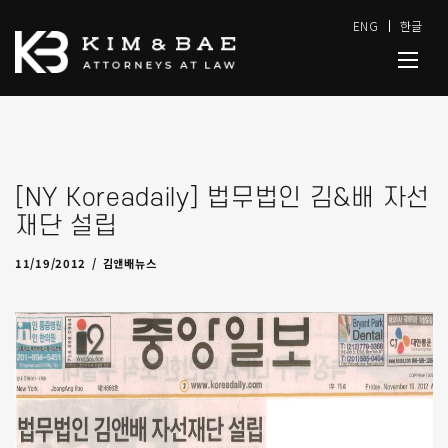
ENG
한글
[NY Koreadaily] 법무법인 김&배 자선
재단 설립
11/19/2012
by
admin
11/19/2012
김앤배뉴스