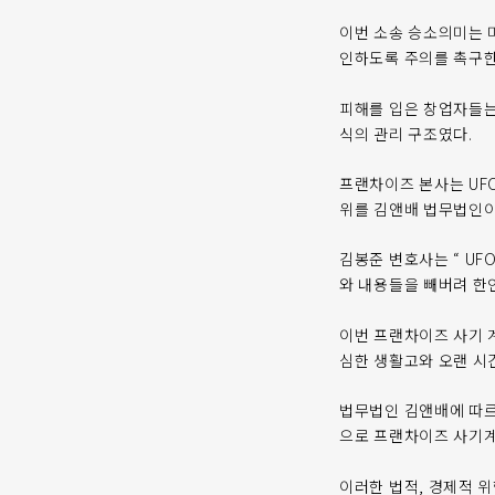
이번 소송 승소의미는 
인하도록 주의를 촉구한
피해를 입은 창업자들는
식의 관리 구조였다.
프랜차이즈 본사는 UF
위를 김앤배 법무법인이
김봉준 변호사는 “ U
와 내용들을 빼버려 한
이번 프랜차이즈 사기 
심한 생활고와 오랜 시
법무법인 김앤배에 따르
으로 프랜차이즈 사기계
이러한 법적, 경제적 