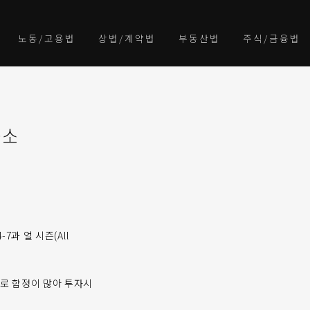
노동/고용법
상법/계약법
부동산법
주식/금융법
승소
과 얼 시즌(All
로 함정이 많아 투자시