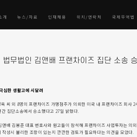
소개
뉴스/자료
인재채용
위치/연락처
국제무역법
nn] 법무법인 김앤배 프랜차이즈 집단 소송 
 극심한 생활고에 시달려
 씨 외 8명의 프랜차이즈 가맹점주가 의뢰한 미국 내 프랜차이즈 회사 24-7
 3년간 집단소송에서 승소했다고 27일 밝혔다.
김앤배 김봉준 대표 변호사와 원고들이 참석해 프랜차이즈 사업투자는 의외
 작성시 불리한 조항이 있는지 깐깐한 검토가 필요하다는 의견을 모았다.