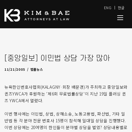
ENG
한글
[중앙일보] 이민법 상담 가장 많아
09/14/2009
by
admin
11/21/2005
법률뉴스
뉴욕한인변호사협회(KALAGNY·회장 배문경)가 주최하고 중앙일보와
퀸즈YWCA가 후원하는 ‘제6회 무료법률상담’이 지난 19일 플러싱 퀸
즈 YWCA에서 열렸다.
이번 행사에는 이민법, 상법, 상해소송, 노동고용법, 파산법, 기타 일
반법 등 각 분야 전문 변호사 15명이 참석해 일대일 상담을 진행했다.
이번 상담에는 20여명의 한인들이 분야별 상담을 벌였? 상담내용별로