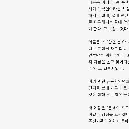
카톤은 이어 “나는 준 
리가 미국인이라는 사실
해서는 절대, 절대 안
를 좌우해서는 절대 안
야 한다”고 맞장구쳤다
이들은 또 “한인 뿐 아
니 보호대를 차고 다니는
안들만을 위한 방이 따
최(이름을 높고 찢어지
예”라고 결론지었다.
이와 관련 뉴욕한인변호사
편지를 보내 카톤과 로
것에 대해 모든 책임을
배 회장은 “문제의 프
이같은 감정을 조장했다
주선거관리위원회 등에도