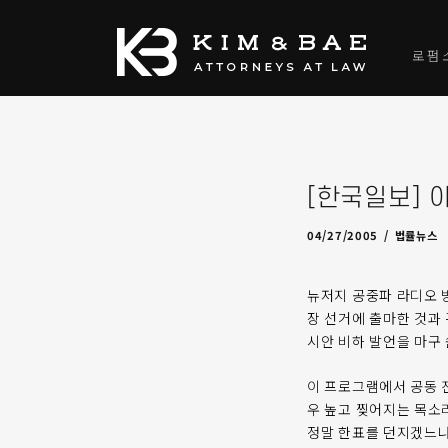
로펌
[한국일보] 
09/12/2009
by
admin
04/27/2005
법률뉴스
뉴저지 공중파 라디오 방송
장 선거에 출마한 것과 
시안 비하 발언을 마구
이 프로그램에서 공동 
우 높고 찢어지는 목소
정말 한표를 던지겠느냐