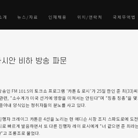
소개
뉴스/자료
인재채용
위치/연락처
국제무역법
아시안 비하 방송 파문
인 FM 101.5의 토크쇼 프로그램 ‘카톤 & 로시’가 25일 한인 준 최(33
관련, “소수계가 미국 선거에 영향을 미쳐서는 안된다”며 “칭총 칭총”을 
 쏟아내 양식있는 청취자들의 분노를 사고 있다.
진행자 크레이그 카톤은 4선을 노리는 현 에디슨 시장 조지 스파도로에 도전
리로 빠르게 발음하면서 또 다른 진행자 레이 로시에게 “너 같으면 준 최라
“고 조롱조로 물었다.