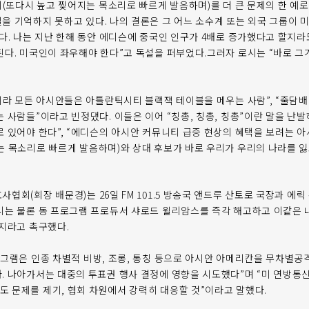
최(또다시 높고 찢어지는 목소리로 빠르게 발음하며)를 더 큰 문제의 한 예로
을 기억하지 못하고 있다. 나의 결론은 그 어느 소수계 또는 외국 그룹이 
된다. 나는 지난 한해 동안 에디슨에 중국인 인구가 4배로 증가했다고 할지라
된다. 미국인이 좌우해야 한다”고 독설을 퍼부었다.그러자 로시는 “바로 그
.
니라 모든 아시안들은 아틀란틱시티 블랙잭 테이블을 메우는 사람”, “줄담배 
 사람들”이라고 빈정댔다. 이들은 이어 “칭총, 칭총, 칭총”이란 말을 난
로 있어야 한다”, “에디슨의 아시안 커뮤니티 급증 현상의 혜택을 보려는 아
는 목소리로 빠르게 발음하며)와 상대 후보가 바로 우리가 우리의 나라를 잃
협회(회장 배문경)는 26일 FM 101.5 방송국 앤드루 산토로 국장과 에
시는 물론 동 프로그램 프로듀서 샤로드 윌리암스를 즉각 해고하고 이같은
 지라고 촉구했다.
로그램은 인종 차별적 비방, 조롱, 통칭 등으로 아시안 아메리칸을 무차별공
. 나아가서는 대중의 투표권 행사 결정에 영향을 시도했다”며 “미 연방통신위
 문제를 제기, 협회 차원에서 강력히 대응할 것”이라고 말했다.