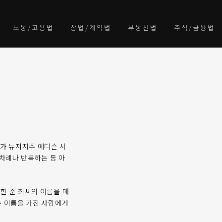
노동/고용법
상법/계약법
부동산법
주식/금융법
)씨가 뉴저지주 에디슨 시
몇차례나 반복하는 등 아
한 준 최씨의 이름을 매
는 이름을 가진 사람에게